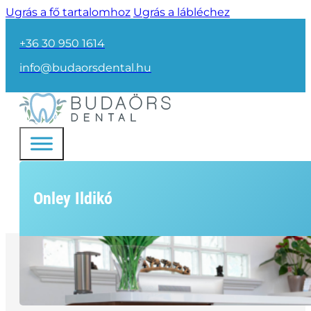
Ugrás a fő tartalomhoz
Ugrás a lábléchez
+36 30 950 1614
info@budaorsdental.hu
Onley Ildikó