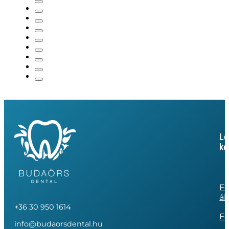
Le
ke
Fo
ál
+36 30 950 1614
Fo
info@budaorsdental.hu