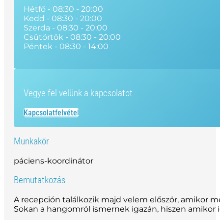
Hétfő - 08:30 - 20:00
Kedd - 08:30 - 20:00
Szerda - 08:30 - 20:00
Csütörtök - 08:30 - 20:00
Péntek - 08:30 - 14:00
Vegye fel velünk a kapcsolatot
Kapcsolatfelvétel
Munkakör
páciens-koordinátor
Bemutatkozás
A recepción találkozik majd velem először, amikor
Sokan a hangomról ismernek igazán, hiszen amikor i