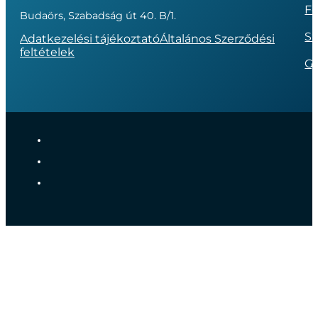
Fo
Budaörs, Szabadság út 40. B/1.
Sz
Adatkezelési tájékoztató
Általános Szerződési
feltételek
G