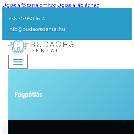
Ugrás a fő tartalomhoz
Ugrás a lábléchez
+36 30 950 1614
info@budaorsdental.hu
Fogpótlás