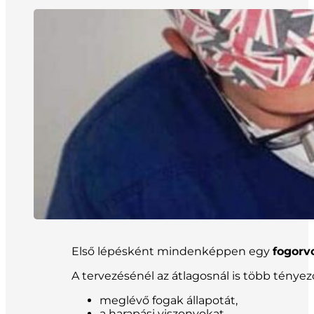
Első lépésként mindenképpen egy
fogorv
A tervezésénél az átlagosnál is több tényez
meglévő fogak állapotát,
a harapási viszonyokat,