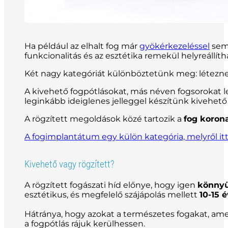
Ha például az elhalt fog már
gyökérkezeléssel
sem 
funkcionalitás és az esztétika remekül helyreállíth
Két nagy kategóriát különböztetünk meg: létezn
A kivehető fogpótlásokat, más néven fogsorokat
leginkább ideiglenes jelleggel készítünk kivehető 
A rögzített megoldások közé tartozik a
fog koron
A fogimplantátum egy külön kategória, melyről it
Kivehető vagy rögzített?
A rögzített fogászati híd előnye, hogy igen
könny
esztétikus, és megfelelő szájápolás mellett
10-15 é
Hátránya, hogy azokat a természetes fogakat, am
a fogpótlás rájuk kerülhessen.