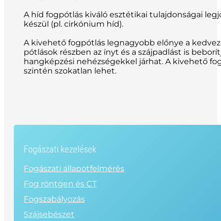
A híd fogpótlás kiváló esztétikai tulajdonságai l
készül (pl. cirkónium híd).
A kivehető fogpótlás legnagyobb előnye a kedvez
pótlások részben az ínyt és a szájpadlást is beborít
hangképzési nehézségekkel járhat. A kivehető fo
szintén szokatlan lehet.
Fogászati kezelések
Fogászati állapotfelmérés
Fog röntgen és CT
Fogszabályozás
Szájsebészet