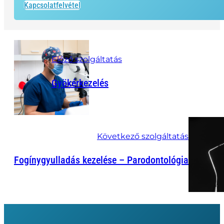
Kapcsolatfelvétel
Előző szolgáltatás
Gyökérkezelés
Következő szolgáltatás
Fogínygyulladás kezelése – Parodontológia