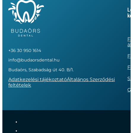
Le
ke
Fo
ál
+36 30 950 1614
Fo
info@budaorsdental.hu
Fo
Budaörs, Szabadság út 40. B/1.
Sz
Adatkezelési tájékoztató
Általános Szerződési
feltételek
G