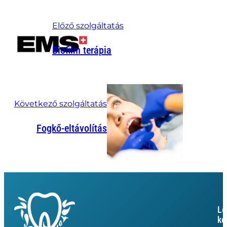
Előző szolgáltatás
Biofilm terápia
Következő szolgáltatás
Fogkő-eltávolítás
Le
ke