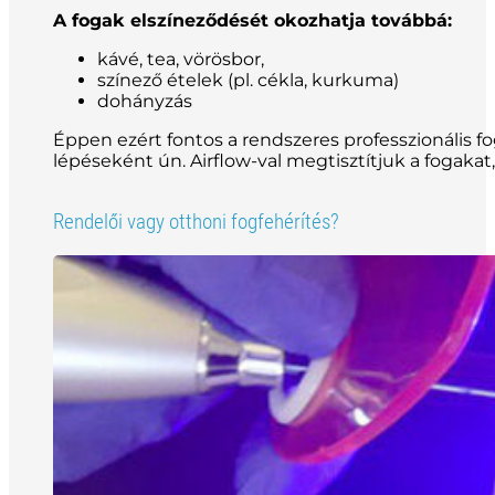
A fogak elszíneződését okozhatja továbbá:
kávé, tea, vörösbor,
színező ételek (pl. cékla, kurkuma)
dohányzás
Éppen ezért fontos a rendszeres professzionális fog
lépéseként ún. Airflow-val megtisztítjuk a fogakat
Rendelői vagy otthoni fogfehérítés?