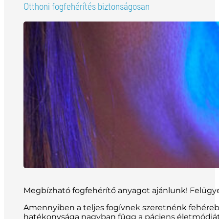
Otthoni fogfehérítés biztonságosan
Megbízható fogfehérítő anyagot ajánlunk! Felügyel
Amennyiben a teljes fogívnek szeretnénk fehérebb
hatékonysága nagyban függ a páciens életmódjától,