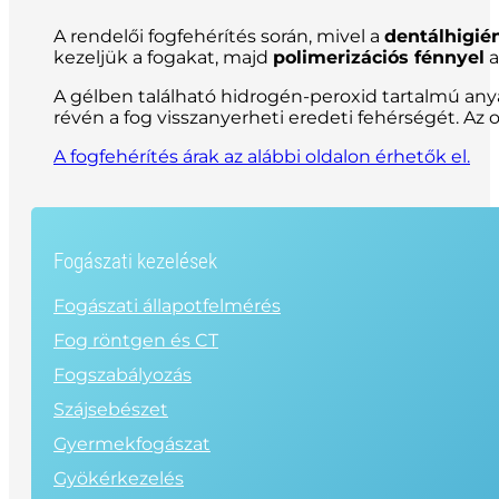
A rendelői fogfehérítés során, mivel a
dentálhigién
kezeljük a fogakat, majd
polimerizációs fénnyel
a
A gélben található hidrogén-peroxid tartalmú anya
révén a fog visszanyerheti eredeti fehérségét. Az
A
fogfehérítés árak
az alábbi oldalon érhetők el.
Fogászati kezelések
Fogászati állapotfelmérés
Fog röntgen és CT
Fogszabályozás
Szájsebészet
Gyermekfogászat
Gyökérkezelés