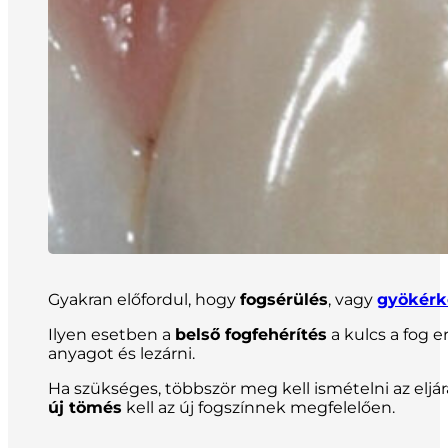
Gyakran előfordul, hogy
fogsérülés
, vagy
gyökérk
Ilyen esetben a
belső fogfehérítés
a kulcs a fog e
anyagot és lezárni.
Ha szükséges, többször meg kell ismételni az eljárá
új tömés
kell az új fogszínnek megfelelően.