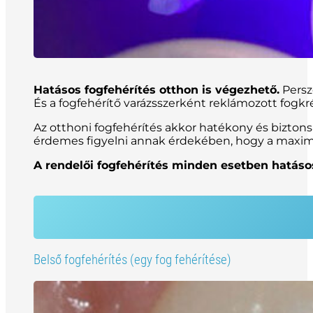
Hatásos fogfehérítés otthon is végezhető.
Persz
És a fogfehérítő varázsszerként reklámozott fog
Az otthoni fogfehérítés akkor hatékony és bizton
érdemes figyelni annak érdekében, hogy a maximál
A rendelői fogfehérítés minden esetben hatáso
Belső fogfehérítés (egy fog fehérítése)