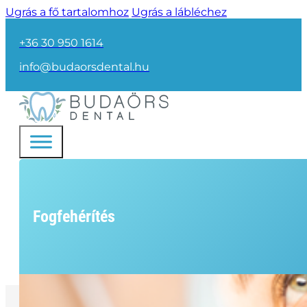
Ugrás a fő tartalomhoz
Ugrás a lábléchez
+36 30 950 1614
info@budaorsdental.hu
Fogfehérítés