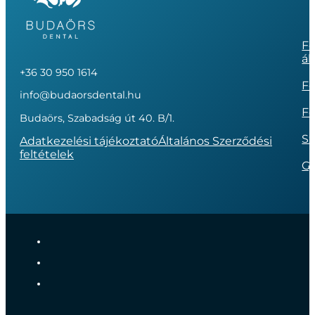
Fo
ál
+36 30 950 1614
Fo
info@budaorsdental.hu
Fo
Budaörs, Szabadság út 40. B/1.
Sz
Adatkezelési tájékoztató
Általános Szerződési
feltételek
G