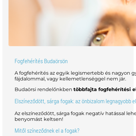
Fogfehérítés Budaörsön
A fogfehérítés az egyik legismertebb és nagyon gy
fájdalommal, vagy kellemetlenséggel nem jár.
Budaörsi rendelőnkben
többfajta fogfehérítési e
Elszíneződött, sárga fogak: az önbizalom legnagyobb e
Az elszíneződött, sárga fogak negatív hatással le
benyomást keltsen!
Mitől színeződnek el a fogak?