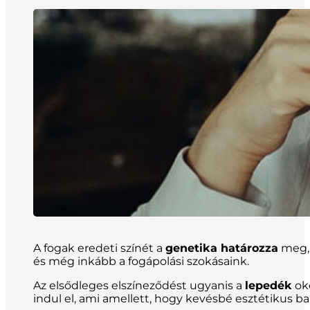
A fogak eredeti színét a
genetika határozza
meg, 
és még inkább a fogápolási szokásaink.
Az elsődleges elszíneződést ugyanis a
lepedék
oko
indul el, ami amellett, hogy kevésbé esztétikus bar