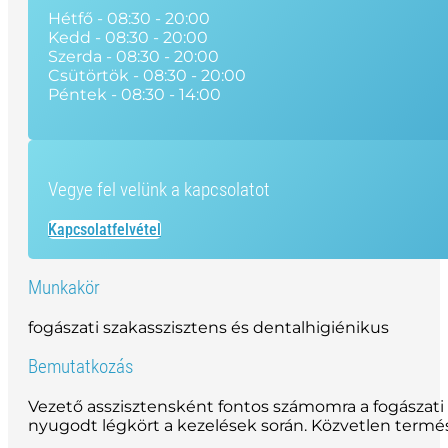
Hétfő - 08:30 - 20:00
Kedd - 08:30 - 20:00
Szerda - 08:30 - 20:00
Csütörtök - 08:30 - 20:00
Péntek - 08:30 - 14:00
Vegye fel velünk a kapcsolatot
Kapcsolatfelvétel
Munkakör
fogászati szakasszisztens és dentalhigiénikus
Bemutatkozás
Vezető asszisztensként fontos számomra a fogászati 
nyugodt légkört a kezelések során. Közvetlen termé