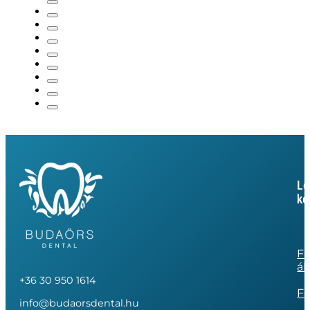
Le
ke
Fo
ál
+36 30 950 1614
Fo
info@budaorsdental.hu