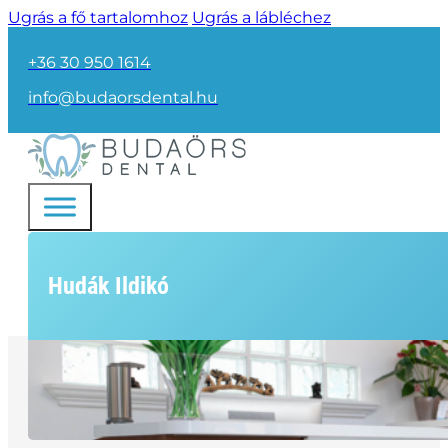
Ugrás a fő tartalomhoz
Ugrás a lábléchez
+36 30 950 1614
info@budaorsdental.hu
Hudák Ildikó