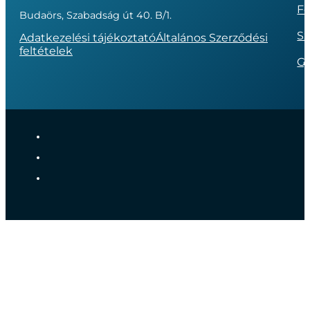
Fo
Budaörs, Szabadság út 40. B/1.
Sz
Adatkezelési tájékoztató
Általános Szerződési
feltételek
G