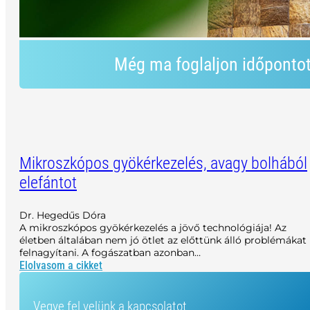
Még ma foglaljon időponto
Mikroszkópos gyökérkezelés, avagy bolhából
elefántot
Dr. Hegedűs Dóra
A mikroszkópos gyökérkezelés a jövő technológiája! Az
életben általában nem jó ötlet az előttünk álló problémákat
felnagyítani. A fogászatban azonban…
Elolvasom a cikket
Vegye fel velünk a kapcsolatot