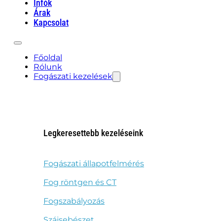
Infók
Árak
Kapcsolat
Főoldal
Rólunk
Fogászati kezelések
Legkeresettebb kezeléseink
Fogászati állapotfelmérés
Fog röntgen és CT
Fogszabályozás
Szájsebészet