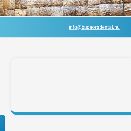
t
info@budaorsdental.hu