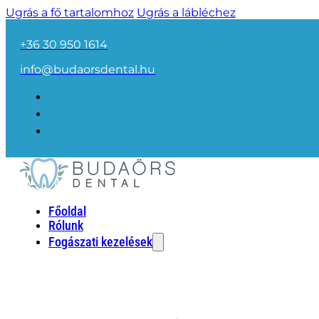
Ugrás a fő tartalomhoz
Ugrás a lábléchez
+36 30 950 1614
info@budaorsdental.hu
Főoldal
Rólunk
Fogászati kezelések