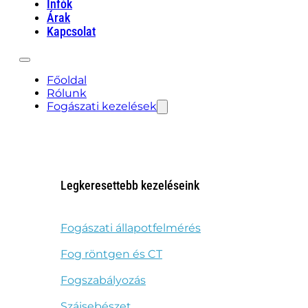
Infók
Árak
Kapcsolat
Főoldal
Rólunk
Fogászati kezelések
Legkeresettebb kezeléseink
Fogászati állapotfelmérés
Fog röntgen és CT
Fogszabályozás
Szájsebészet