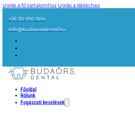
Ugrás a fő tartalomhoz
Ugrás a lábléchez
+36 30 950 1614
info@budaorsdental.hu
Főoldal
Rólunk
Fogászati kezelések