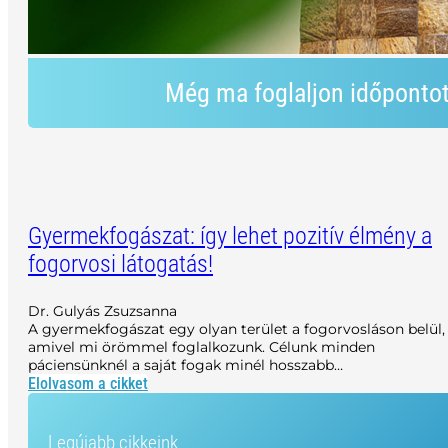
Még ma foglaljon időponto
Gyermekfogászat: így lehet pozitív élmény a
fogorvosi látogatás!
Dr. Gulyás Zsuzsanna
A gyermekfogászat egy olyan terület a fogorvosláson belül,
amivel mi örömmel foglalkozunk. Célunk minden
páciensünknél a saját fogak minél hosszabb…
Elolvasom a cikket
Legújabb cikkeink