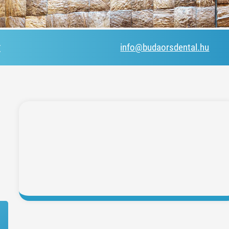
t
info@budaorsdental.hu