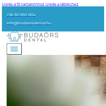
Ugrás a fő tartalomhoz
Ugrás a lábléchez
+36 30 950 1614
info@budaorsdental.hu