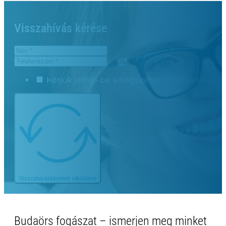
Visszahívás kérése
Kérjük jelölje be a négyzetet, amellyel elfog
Visszahíváskérelem elküldése
Budaörs fogászat – ismerjen meg minket