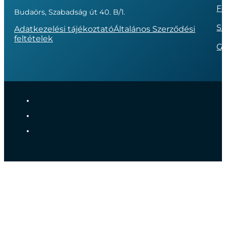
Fo
Budaörs, Szabadság út 40. B/1.
Sz
Adatkezelési tájékoztató
Általános Szerződési
feltételek
G