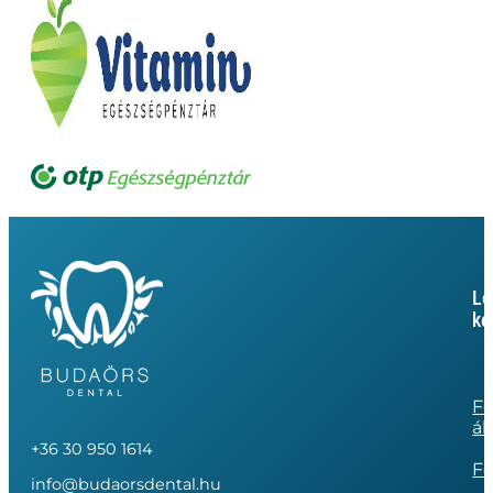
Le
ke
Fo
ál
+36 30 950 1614
Fo
info@budaorsdental.hu