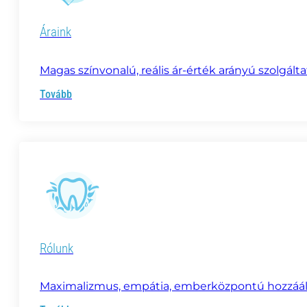
Áraink
Magas színvonalú, reális ár-érték arányú szolgálta
Tovább
Rólunk
Maximalizmus, empátia, emberközpontú hozzáállá