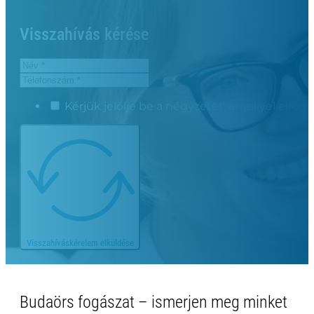
Visszahívás kérése
Kérjük jelölje be a négyzetet, amellyel elfog
Visszahíváskérelem elküldése
Budaörs fogászat – ismerjen meg minket