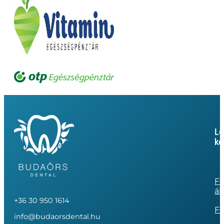
Le
ke
Fo
ál
+36 30 950 1614
Fo
info@budaorsdental.hu