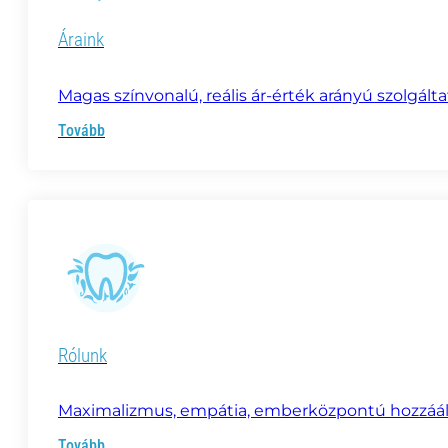
Áraink
Magas színvonalú, reális ár-érték arányú szolgálta
Tovább
Rólunk
Maximalizmus, empátia, emberközpontú hozzáállá
Tovább