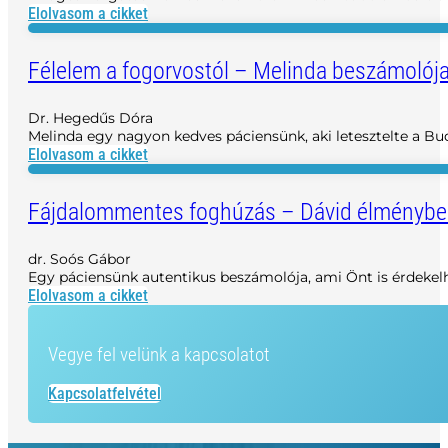
Elolvasom a cikket
Félelem a fogorvostól – Melinda beszámolója
Dr. Hegedűs Dóra
Melinda egy nagyon kedves páciensünk, aki letesztelte a Bud
Elolvasom a cikket
Fájdalommentes foghúzás – Dávid élménybes
dr. Soós Gábor
Egy páciensünk autentikus beszámolója, ami Önt is érdekel
Elolvasom a cikket
Vegye fel velünk a kapcsolatot
Kapcsolatfelvétel