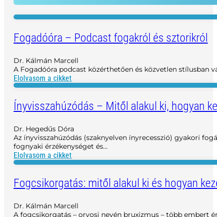
Fogadóóra – Podcast fogakról és sztorikról
Dr. Kálmán Marcell
A Fogadóóra podcast közérthetően és közvetlen stílusban vál
Elolvasom a cikket
Ínyvisszahúzódás – Mitől alakul ki, hogyan k
Dr. Hegedűs Dóra
Az ínyvisszahúzódás (szaknyelven ínyrecesszió) gyakori fog
fognyaki érzékenységet és…
Elolvasom a cikket
Fogcsikorgatás: mitől alakul ki és hogyan kez
Dr. Kálmán Marcell
A fogcsikorgatás – orvosi nevén bruxizmus – több embert é