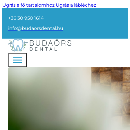
Ugrás a fő tartalomhoz
Ugrás a lábléchez
+36 30 950 1614
info@budaorsdental.hu