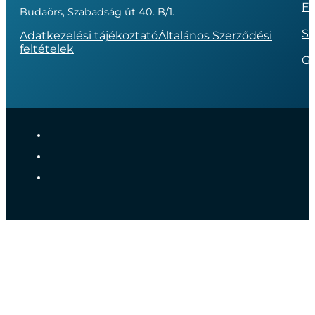
Fo
Budaörs, Szabadság út 40. B/1.
Sz
Adatkezelési tájékoztató
Általános Szerződési
feltételek
G